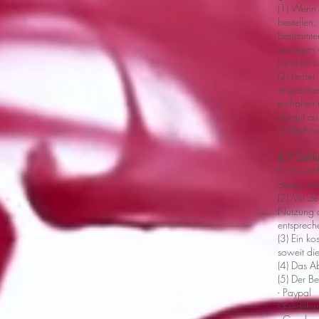
(1) Wenn 
bestellen
bestimmten
getragen 
Land zu La
(2) Ferner
angesehen
einhalten
darauf au
Zollbehörd
§ 7 Zahl
(1) Ein an
design stu
(2) Mit d
Nutzung d
entsprech
(3) Ein ko
soweit die
(4) Das A
(5) Der B
- Paypal
- Kreditkar