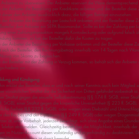
 Anbieters zu überweisen. Der Anbieter reserviert die Ware dementsprechend f
te der Anbieter die Bezahlung per Kreditkarte anbieten und der Besteller diese
t dieser den Anbieter ausdrücklich dazu, die fälligen Beträge einzuziehen.
e der Anbieter die Bezahlung per Lastschrift anbieten und der Besteller diese 
r Besteller dem Anbieter ein SEPA Basismandat. Sollte es bei der Zahlung per Las
ng einer Zahlungstransaktion mangels Kontodeckung oder aufgrund falsch übe
ndung kommen, so hat der Besteller dafür die Kosten zu tragen.
te der Anbieter die Bezahlung per Vorkasse anbieten und der Besteller diese Z
tet sich der Besteller, den Rechnungsbetrag innerhalb von 14 Tagen nach Wa
 Abzug von Skonto zu begleichen.
te der Besteller mit der Zahlung in Verzug kommen, so behält sich der Anbiet
gschadens vor.
ldung und Kündigung
hin erklärt der Besteller, dass er und nach seiner Kenntnis auch kein Mitglied 
r vorsätzlichen Straftat die die Sicherheit von Dritten gefährdet vorbestraft ist
er Straftat gegen die sexuelle Selbstbestimmung (§§ 174 ff. StGB, einer Stra
. StGB), einer Straftat gegen die körperliche Unversehrtheit (§ 223 ff. StGB), 
nliche Freiheit (§§ 232 ff. StGB), oder wegen eines Diebstahl und Unterschla
r des Raubes und der Erpressung (§§ 249 ff. StGB) oder wegen Drogenmiss
tzer ist, unter Vorbehalt, jederzeit berechtigt, sich ohne Angabe eines Grundes s
 Telefon abzumelden. Gleichzeitig besteht bei die Möglichkeit, innerhalb der
ngen im Nutzer-Account diesen vollständig und eigenhändig zu deaktivieren. D
ne Vertragsverhältnis ist damit beendet.