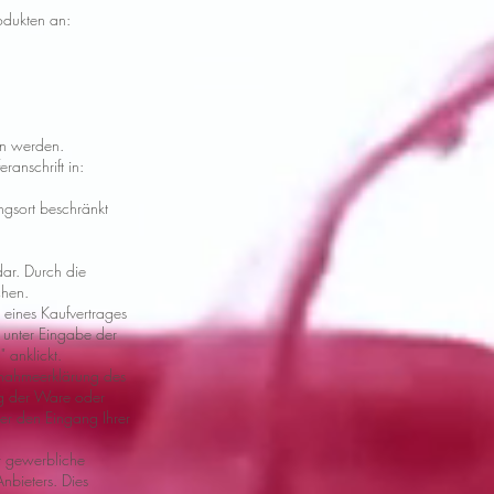
odukten an:
en werden.
ranschrift in:
ngsort beschränkt
dar. Durch die
chen.
 eines Kaufvertrages
s unter Eingabe der
 anklickt.
nnahmeerklärung des
ng der Ware oder
er den Eingang Ihrer
r gewerbliche
nbieters. Dies