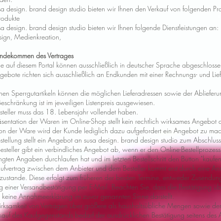
usa design. brand design studio bieten wir Ihnen den Verkauf von folgenden Pr
rodukte
sa design. brand design studio bieten wir Ihnen folgende Dienstleistungen an:
sign, Medienkreation,
andekommen des Vertrages
äge auf diesem Portal können ausschließlich in deutscher Sprache abgeschloss
gebote richten sich ausschließlich an Endkunden mit einer Rechnungs- und Liefe
lnen Sperrgutartikeln können die möglichen Lieferadressen sowie der Ablieferu
Beschränkung ist im jeweiligen Listenpreis ausgewiesen.
esteller muss das 18. Lebensjahr vollendet haben.
räsentation der Waren im Online-Shop stellt kein rechtlich wirksames Angebot 
ion der Ware wird der Kunde lediglich dazu aufgefordert ein Angebot zu ma
estellung stellt ein Angebot an susa design. brand design studio zum Abschluss
Besteller gibt ein verbindliches Angebot ab, wenn er den Online-Bestellprozes
ngten Angaben durchlaufen hat und im letzten Bestellschritt den Button "kaufen"
aufvertrag zwischen dem Anbieter und dem Besteller kommt erst durch eine A
 zustande. Diese erfolgt zum früheren der beiden Termine, entweder Zusendu
 einer Versandbestätigung per E-Mail. Beachten Sie, dass die Bestätigung üb
g keine Annahmeerklärung im zuvor genannten Sinne darstellt.
irksamkeit von Verträgen über größere als haushaltsübliche Mengen sowie de
kauf des Kaufgegenstands bedarf der ausdrücklichen Bestätigung seitens des A