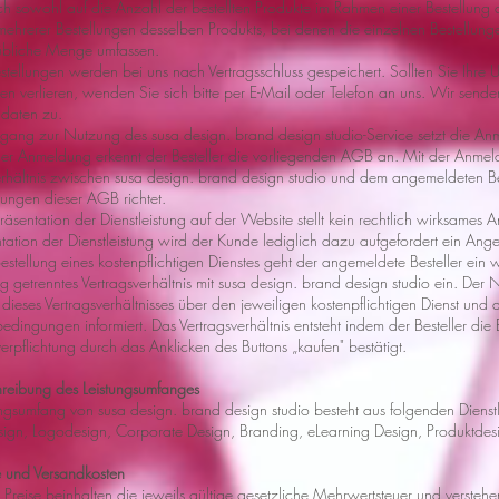
ich sowohl auf die Anzahl der bestellten Produkte im Rahmen einer Bestellung 
ehrerer Bestellungen desselben Produkts, bei denen die einzelnen Bestellung
übliche Menge umfassen.
estellungen werden bei uns nach Vertragsschluss gespeichert. Sollten Sie Ihre 
gen verlieren, wenden Sie sich bitte per E-Mail oder Telefon an uns. Wir send
ldaten zu.
ugang zur Nutzung des susa design. brand design studio-Service setzt die An
der Anmeldung erkennt der Besteller die vorliegenden AGB an. Mit der Anmeld
erhältnis zwischen susa design. brand design studio und dem angemeldeten Bes
ungen dieser AGB richtet.
räsentation der Dienstleistung auf der Website stellt kein rechtlich wirksames
ntation der Dienstleistung wird der Kunde lediglich dazu aufgefordert ein An
estellung eines kostenpflichtigen Dienstes geht der angemeldete Besteller ein 
 getrenntes Vertragsverhältnis mit susa design. brand design studio ein. Der 
dieses Vertragsverhältnisses über den jeweiligen kostenpflichtigen Dienst und 
dingungen informiert. Das Vertragsverhältnis entsteht indem der Besteller die
rpflichtung durch das Anklicken des Buttons „kaufen" bestätigt.
reibung des Leistungsumfanges
ungsumfang von susa design. brand design studio besteht aus folgenden Dienst
sign, Logodesign, Corporate Design, Branding, eLearning Design, Produktde
e und Versandkosten
 Preise beinhalten die jeweils gültige gesetzliche Mehrwertsteuer und versteh