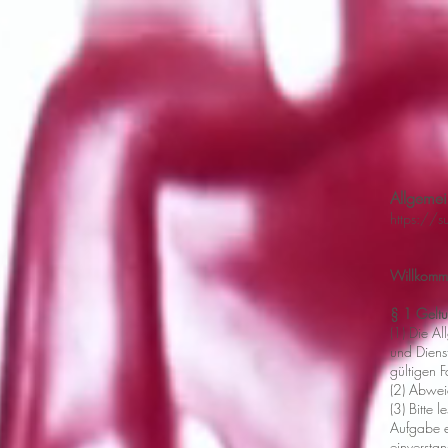
medienkreationen. crossmedial kreativ
Allgeme
https://s
Willkomme
§ 1 Geltu
(1) Die A
und Dienst
gültigen 
(2) Abwei
(3) Bitte
Aufgabe e
einversta