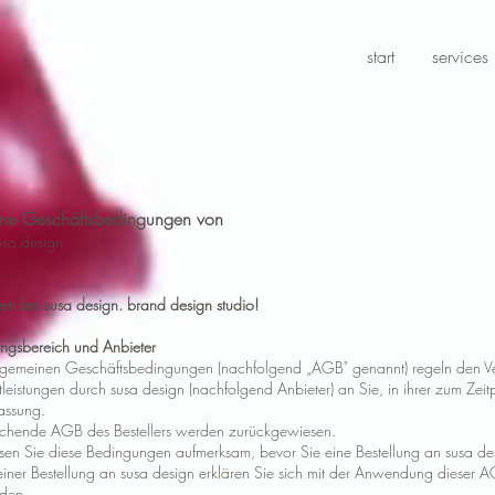
designed
by
susa
.
start
services
. werbewirksam.
ine Geschäftsbedingungen von
usa.design
n bei susa design. brand design studio!
ngsbereich und Anbieter
llgemeinen Geschäftsbedingungen (nachfolgend „AGB" genannt) regeln den V
leistungen durch susa design (nachfolgend Anbieter) an Sie, in ihrer zum Zeit
Fassung.
chende AGB des Bestellers werden zurückgewiesen.
 lesen Sie diese Bedingungen aufmerksam, bevor Sie eine Bestellung an susa d
iner Bestellung an susa design erklären Sie sich mit der Anwendung dieser AG
nden.