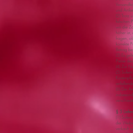
Versandko
und Artike
(2) Trotz
falschen 
wir die Za
höher ist
fragen, ob
korrekte P
Betrag be
(3) Es gel
Preise des
(4) Zur N
(5) Sofer
Kostenpfl
anfallend
(6) Der A
insbesond
verschied
§ 5 Liefe
(1) Sofern
der Webse
verkauft 