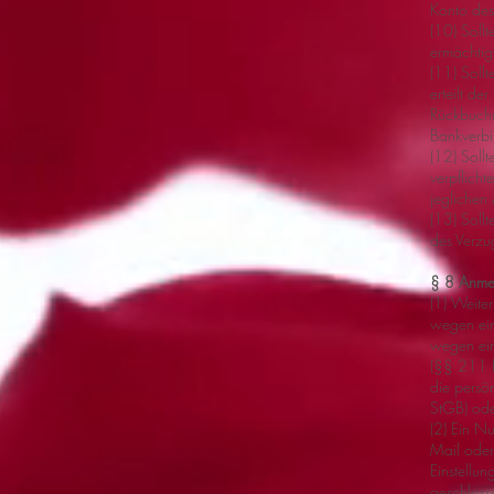
Konto des
(10) Soll
ermächtig
(11) Sollt
erteilt de
Rückbuchu
Bankverbi
(12) Soll
verpflich
jeglichen
(13) Soll
des Verzu
§ 8 Anme
(1) Weiter
wegen eine
wegen ein
(§§ 211 ff
die persö
StGB) ode
(2) Ein Nu
Mail oder
Einstellu
geschlosse