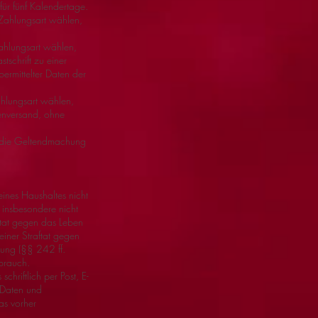
ür fünf Kalendertage.
 Zahlungsart wählen,
Zahlungsart wählen,
tschrift zu einer
rmittelter Daten der
ahlungsart wählen,
renversand, ohne
er die Geltendmachung
seines Haushaltes nicht
, insbesondere nicht
ftat gegen das Leben
einer Straftat gegen
gung (§§ 242 ff.
brauch.
chriftlich per Post, E-
 Daten und
as vorher