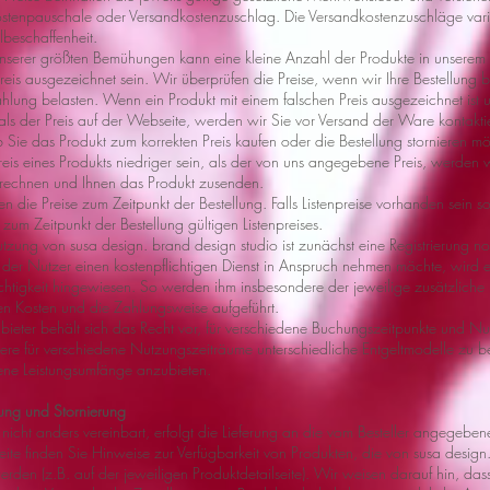
stenpauschale oder Versandkostenzuschlag. Die Versandkostenzuschläge variie
lbeschaffenheit.
 unserer größten Bemühungen kann eine kleine Anzahl der Produkte in unserem
Preis ausgezeichnet sein. Wir überprüfen die Preise, wenn wir Ihre Bestellung
hlung belasten. Wenn ein Produkt mit einem falschen Preis ausgezeichnet ist u
, als der Preis auf der Webseite, werden wir Sie vor Versand der Ware kontakti
 Sie das Produkt zum korrekten Preis kaufen oder die Bestellung stornieren mö
reis eines Produkts niedriger sein, als der von uns angegebene Preis, werden 
rechnen und Ihnen das Produkt zusenden.
ten die Preise zum Zeitpunkt der Bestellung. Falls Listenpreise vorhanden sein so
 zum Zeitpunkt der Bestellung gültigen Listenpreises.
utzung von susa design. brand design studio ist zunächst eine Registrierung n
n der Nutzer einen kostenpflichtigen Dienst in Anspruch nehmen möchte, wird e
ichtigkeit hingewiesen. So werden ihm insbesondere der jeweilige zusätzliche
en Kosten und die Zahlungsweise aufgeführt.
nbieter behält sich das Recht vor, für verschiedene Buchungszeitpunkte und 
ere für verschiedene Nutzungszeiträume unterschiedliche Entgeltmodelle zu 
ene Leistungsumfänge anzubieten.
rung und Stornierung
 nicht anders vereinbart, erfolgt die Lieferung an die vom Besteller angegebene
ite finden Sie Hinweise zur Verfügbarkeit von Produkten, die von susa design
werden (z.B. auf der jeweiligen Produktdetailseite). Wir weisen darauf hin, d