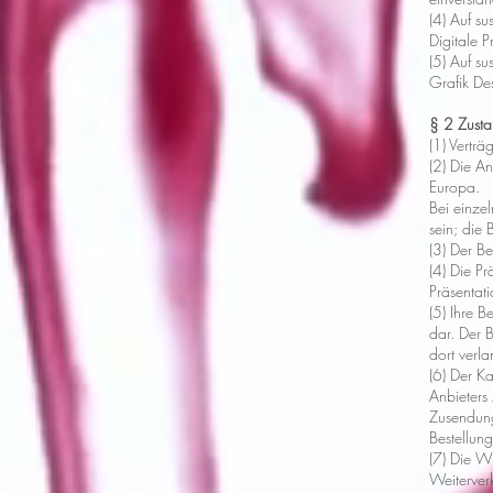
(4) Auf s
Digitale P
(5) Auf su
Grafik De
§ 2 Zust
(1) Vertr
(2) Die An
Europa.
Bei einze
sein; die 
(3) Der B
(4) Die P
Präsentat
(5) Ihre B
dar. Der 
dort verla
(6) Der K
Anbieters
Zusendung
Bestellun
(7) Die W
Weiterver