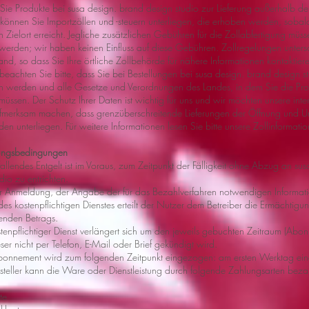
Sie Produkte bei susa design. brand design studio zur Lieferung außerhalb d
, können Sie Importzöllen und -steuern unterliegen, die erhoben werden, soba
 Zielort erreicht. Jegliche zusätzlichen Gebühren für die Zollabfertigung müs
werden; wir haben keinen Einfluss auf diese Gebühren. Zollregelungen untersc
nd, so dass Sie Ihre örtliche Zollbehörde für nähere Informationen kontaktiere
 beachten Sie bitte, dass Sie bei Bestellungen bei susa design. brand design s
 werden und alle Gesetze und Verordnungen des Landes, in dem Sie die Prod
 müssen. Der Schutz Ihrer Daten ist wichtig für uns und wir möchten unsere int
fmerksam machen, dass grenzüberschreitende Lieferungen der Öffnung und U
en unterliegen. Für weitere Informationen lesen Sie bitte unsere Zollinformati
ungsbedingungen
fallendes Entgelt ist im Voraus, zum Zeitpunkt der Fälligkeit ohne Abzug an su
dio zu entrichten.
er Anmeldung, der Angabe der für das Bezahlverfahren notwendigen Informat
es kostenpflichtigen Dienstes erteilt der Nutzer dem Betreiber die Ermächtig
enden Betrags.
stenpflichtiger Dienst verlängert sich um den jeweils gebuchten Zeitraum (Abo
ser nicht per Telefon, E-Mail oder Brief gekündigt wird.
bonnement wird zum folgenden Zeitpunkt eingezogen: am ersten Werktag ei
esteller kann die Ware oder Dienstleistung durch folgende Zahlungsarten beza
te