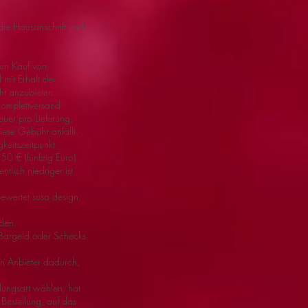
die Hausanschrift und
den Kauf von
mit Erhalt der
cht anzubieten.
Komplettversand
uer pro Lieferung,
diese Gebühr anfällt.
keitszeitpunkt
50 € (fünfzig Euro).
tlich niedriger ist
bewertet susa design.
den.
n Bargeld oder Schecks
den Anbieter dadurch,
hlungsart wählen, hat
Bestellung, auf das