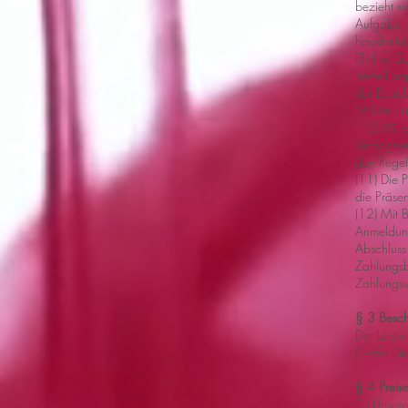
bezieht s
Aufgabe m
haushalts
(8) Ihre B
Bestellun
der Bestel
(9) Der Z
(10) Mit 
Vertragsv
den Regel
(11) Die P
die Präse
(12) Mit B
Anmeldung
Abschluss 
Zahlungsbe
Zahlungsve
§ 3 Besch
Der Leist
Grafik De
§ 4 Preis
(1) Unsere