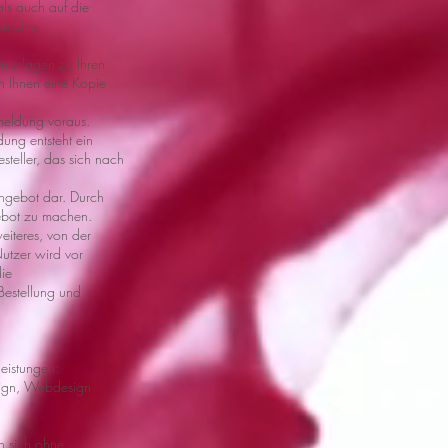
als auch auf die
en eine
Unterlagen zu Ihren
en Ihnen eine Kopie
meldung voraus.
ung entsteht ein
teller, das sich nach
 Angebot dar. Durch
gebot zu machen.
weiteres, von der
Nutzer wird vor
die
 Bestellung und
leistungen:
sign, Webdesign
en sich ohne