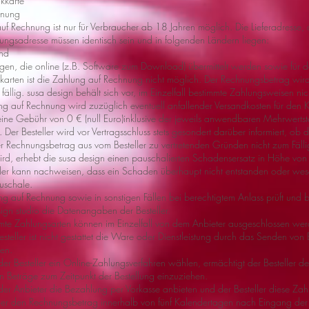
kkarte
hnung
uf Rechnung ist nur für Verbraucher ab 18 Jahren möglich. Die Lieferadresse, 
ungsadresse müssen identisch sein und in folgenden Ländern liegen:
and
ungen, die online (z.B. Software zum Download) übermittelt werden sowie für 
arten ist die Zahlung auf Rechnung nicht möglich. Der Rechnungsbetrag wird 
ällig. susa design behält sich vor, im Einzelfall bestimmte Zahlungsweisen ni
ng auf Rechnung wird zuzüglich eventuell anfallender Versandkosten für den 
eine Gebühr von 0 € (null Euro)inklusive der jeweils anwendbaren Mehrwertste
 Der Besteller wird vor Vertragsschluss stets gesondert darüber informiert, ob 
r Rechnungsbetrag aus vom Besteller zu vertretenden Gründen nicht zum Fällig
ird, erhebt die susa design einen pauschalierten Schadensersatz in Höhe von 
ller kann nachweisen, dass ein Schaden überhaupt nicht entstanden oder wesen
auschale.
ng auf Rechnung sowie in sonstigen Fällen bei berechtigtem Anlass prüft und 
ign studio die Datenangaben der Besteller.
mmte Zahlungsarten können im Einzelfall von dem Anbieter ausgeschlossen wer
esteller ist nicht gestattet die Ware oder Dienstleistung durch das Senden vo
en.
 der Besteller ein Online-Zahlungsverfahren wählen, ermächtigt der Besteller 
en Beträge zum Zeitpunkt der Bestellung einzuziehen.
e der Anbieter die Bezahlung per Vorkasse anbieten und der Besteller diese Za
ller den Rechnungsbetrag innerhalb von fünf Kalendertagen nach Eingang der 