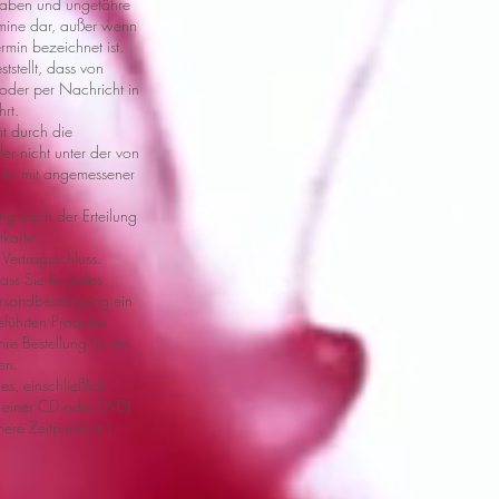
ngaben und ungefähre
ermine dar, außer wenn
rmin bezeichnet ist.
tstellt, dass von
 oder per Nachricht in
rt.
ht durch die
er nicht unter der von
ller mit angemessener
ung nach der Erteilung
tkarte,
Vertragsschluss.
ss Sie für jedes
ersandbestätigung ein
eführten Produkte
re Bestellung für ein
en.
s, einschließlich
uf einer CD oder DVD)
e Zeitpunkt ist )