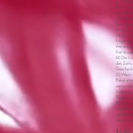
zu Verfüg
Richtwerte
dies bei d
(2) Sofern
Ihnen bes
Ihrem Kun
(3) Soweit
Eingangstü
ihm angeg
Frist ange
(4) Die Li
des Zahlu
Geschenkka
(5) Wenn 
Paket ein
separater
zustande. 
Produkt v
(6) Dieses
digitaler
geliefert
begonnen
§ 6 Zoll