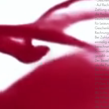
- Geschen
- Auf Rec
Zahlung a
die Rechn
Deutschl
Für Leist
Geschenkk
Rechnung f
Bei Zahlu
einmalig 
berechnet.
Soweit de
gezahlt w
Der Beste
als die P
Bei Zahlu
brand des
(6) Besti
(7) Dem B
zu bezahl
(8) Sollte
die fällig
(9) Sollt
der Beste