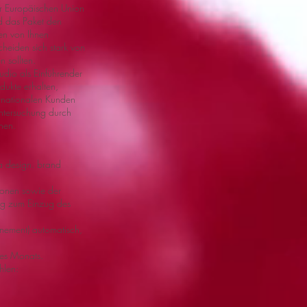
er Europäischen Union
ld das Paket den
sen von Ihnen
heiden sich stark von
n sollten.
tudio als Einführender
ukte erhalten,
ernationalen Kunden
ntersuchung durch
onen.
sa design. brand
ionen sowie der
ung zum Einzug des
nnement) automatisch,
nes Monats.
hlen: