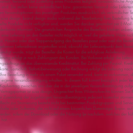
barkeit, Versand oder Zustellung eines Produktes lediglich voraussichtliche A
 sind. Sie stellen keine verbindlichen bzw. garantierten Versand- oder Liefert
en Versandoptionen des jeweiligen Produktes ausdrücklich als verbindlicher Te
 susa design. brand design studio während der Bearbeitung Ihrer Bestellung fes
tellte Produkte nicht verfügbar sind, werden Sie darüber gesondert per E-Mail
denkonto informiert. Die gesetzlichen Ansprüche des Bestellers bleiben unberüh
 eine Lieferung an den Besteller nicht möglich ist, weil die gelieferte Ware nic
r, Haustür oder den Treppenaufgang des Bestellers passt oder weil der Bestell
ebenen Lieferadresse angetroffen wird, obwohl der Lieferzeitpunkt dem Beste
kündigt wurde, trägt der Besteller die Kosten für die erfolglose Anlieferung.
eferung erfolgt je nach Zahlungsart des Kunden. Bei Vorkasse erfolgt die Liefer
ngsauftrags an das überweisende Kreditinstitut. Bei Zahlung per Paypal, Kredi
rte, Lastschrift, Sofortüberweisung oder Rechnung erfolgt die Lieferung nach 
Ihre Bestellung in mehr als einem Paket versendet wird, kann es vorkommen, da
e eigene Versandbestätigung erhalten. In diesem Fall kommt bezüglich jeder V
 Kaufvertrag zwischen uns über die in der jeweiligen Versandbestätigung aufg
Vertragspartner ist susa design. Ungeachtet Ihres Widerrufsrechts können Sie Ih
or Zusendung der zugehörigen Versandbestätigung jederzeit kostenfrei stornier
 Recht zur Stornierung besteht nicht bei bestimmten Produktgruppen und Service
 Inhalte oder Software, die nicht auf einem körperlichen Datenträger (bspw. a
 werden, sofern der Download oder die Nutzung (je nachdem, welches der früher
 hat.