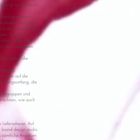
ren je nach Lieferart
 Katalog mit dem
 bearbeiten und bevor
nd der korrekte Preis
eren, um Sie zu
chten. Sollte der
wir den niedrigeren
llten, gelten die
otwendig.
r vorher auf die
 Leistungsumfang, die
Nutzergruppen und
berechnen, wie auch
 Lieferadresse. Auf
. brand design studio
ass sämtliche Angaben